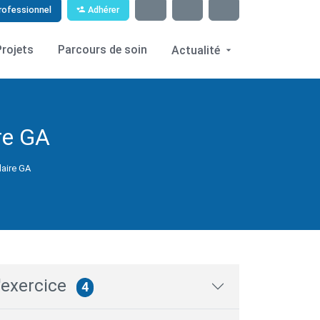
Adhérer
rofessionnel
Projets
Parcours de soin
Actualité
re GA
laire GA
'exercice
4