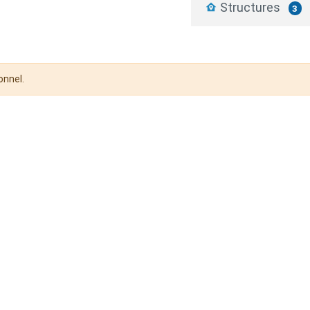
Structures
3
onnel.