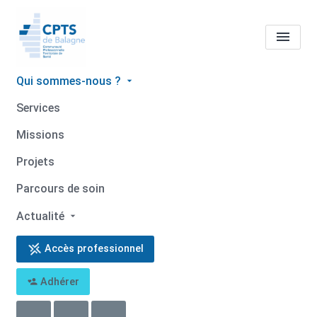
Qui sommes-nous ?
Tous les professionnels de
Services
santé
Clarisse GOUX
Missions
Accueil
Tous les professionnels de santé
Projets
Tous les professionnels de santé
Clarisse GOUX
Parcours de soin
Actualité
Accès professionnel
Retour
Adhérer
Clarisse GOUX