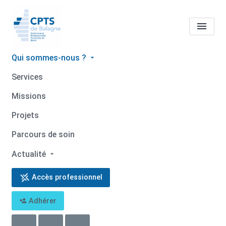
Qui sommes-nous ?
Tous les professionnels de
Services
santé
Camille ARFEUIL
Missions
Accueil
Tous les professionnels de santé
Projets
Tous les professionnels de santé
Camille ARFEUIL
Parcours de soin
Actualité
Accès professionnel
Retour
Adhérer
Camille ARFEUIL