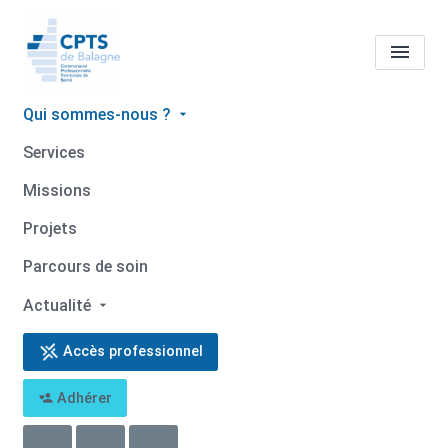
Qui sommes-nous ?
Tous les professionnels de
Services
santé
Nicolas BEGUE
Missions
Accueil
Tous les professionnels de santé
Projets
Tous les professionnels de santé
Nicolas BEGUE
Parcours de soin
Actualité
Accès professionnel
Retour
Adhérer
Nicolas BEGUE