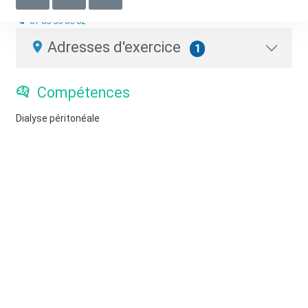
Infirmier.e libéral.e
07 85 55 65 02
Adresses d'exercice
1
Compétences
Dialyse péritonéale