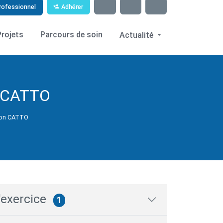
Adhérer
rofessionnel
Projets
Parcours de soin
Actualité
 CATTO
on CATTO
'exercice
1