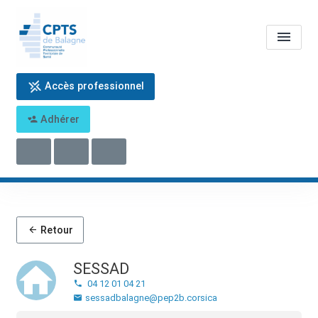
Accès professionnel
SESSAD
Adhérer
Accueil
SESSAD
Retour
SESSAD
04 12 01 04 21
sessadbalagne@pep2b.corsica